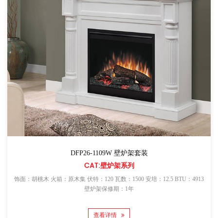
DFP26-1109W 壁炉架套装
CAT:壁炉架系列
饰面：胡桃木 火箱：原木集 伏特：120 瓦数：1500 安培：12.5 BTU：4913
壁炉架保修期：1年
查看详情