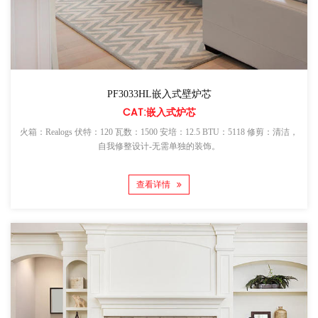
PF3033HL嵌入式壁炉芯
CAT:嵌入式炉芯
火箱：Realogs 伏特：120 瓦数：1500 安培：12.5 BTU：5118 修剪：清洁，
自我修整设计-无需单独的装饰。
查看详情