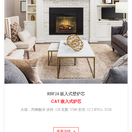
RBF24 嵌入式壁炉芯
CAT:嵌入式炉芯
火箱：丙烯酸冰 伏特: 120 瓦数: 1500 安培: 12.5 BTUs: 5118
查看详情