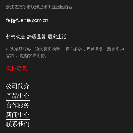
浙江省慈溪市观海卫镇工业园区西区
fej@fuerjia.com.cn
梦想改造 舒适温馨 居家生活
打造精品服务，追求顾客满意； 用心服务，尽善尽美，悉査客户
需求， 超越客户期待。...
保持联系
公司简介
产品中心
合作服务
新闻中心
联系我们