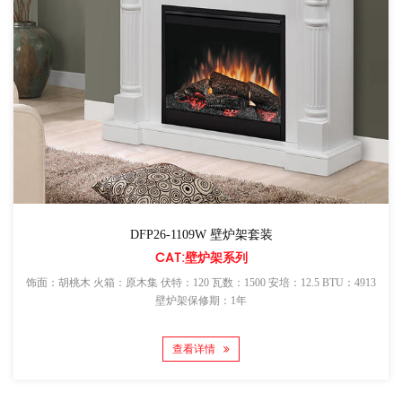
DFP26-1109W 壁炉架套装
CAT:壁炉架系列
饰面：胡桃木 火箱：原木集 伏特：120 瓦数：1500 安培：12.5 BTU：4913
壁炉架保修期：1年
查看详情