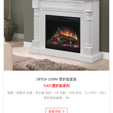
DFP26-1109W 壁炉架套装
CAT:壁炉架系列
饰面：胡桃木 火箱：原木集 伏特：120 瓦数：1500 安培：12.5 BTU：4913
壁炉架保修期：1年
查看详情